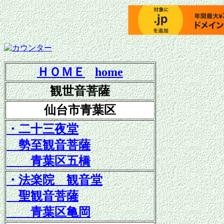
ＨＯＭＥ
home
観世音菩薩
仙台市青葉区
・二十三夜堂
勢至観音菩薩
青葉区五橋
・
法楽院 観音堂
聖観音菩薩
青葉区亀岡