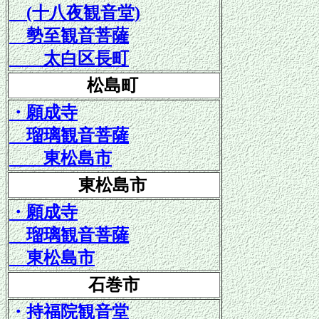
(十八夜観音堂)
勢至観音菩薩
太白区長町
松島町
・願成寺
瑠璃観音菩薩
東松島市
東松島市
・願成寺
瑠璃観音菩薩
東松島市
石巻市
・持福院観音堂