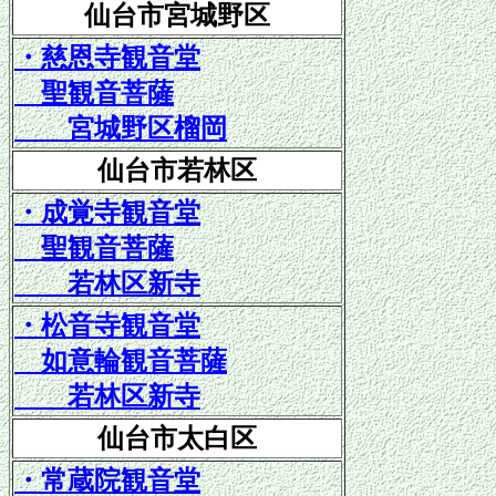
仙台市宮城野区
・慈恩寺観音堂
聖観音菩薩
宮城野区榴岡
仙台市若林区
・成覚寺観音堂
聖観音菩薩
若林区新寺
・
松音寺観音堂
如意輪観音菩薩
若林区新寺
仙台市太白区
・常蔵院観音堂