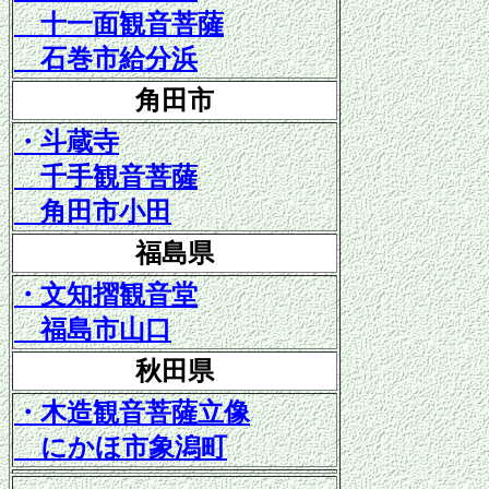
十一面観音菩薩
石巻市給分浜
角田市
・斗蔵寺
千手観音菩薩
角田市小田
福島県
・文知摺観音堂
福島市山口
秋田県
・木造観音菩薩立像
にかほ市象潟町