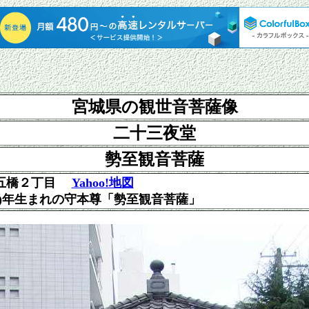
宮城県の観世音菩薩像
二十三夜堂
勢至観音菩薩
五橋２丁目
Yahoo!地図
)年生まれの守本尊「勢至観音菩薩」