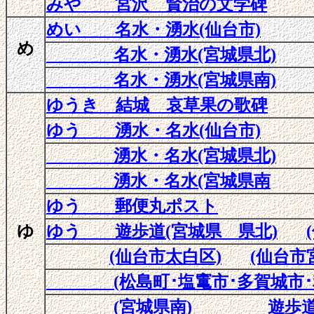
みや 宮沢 賢治の文学碑
めい 名水・湧水(仙台市)
め
名水・湧水(宮城県北)
名水・湧水(宮城県南)
ゆうき 結城 哀草果の歌碑
ゆう 湧水
・
名水
(仙台市)
湧水
・名水
(宮城県北)
湧水
・名水
(宮城県南
ゆう 郵便丸ポスト
ゆ
ゆう 遊歩道(宮城県 県北)
(仙台市太白区)
(仙台市
(松島町･塩竃市･多賀城市･利
(宮城県南)
遊歩