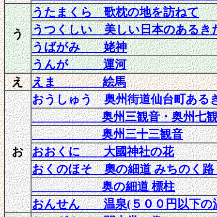
うたまくら 歌枕の地を訪ねて
うつくしい 美しい日本のあるき
う
うばがみ 姥神
うんが 運河
え
えま 絵馬
おうしゅう 奥州街道仙台町ある
奥州三観音・奥州七観
奥州三十三観音
お
おおくに 大國神社の花
おくのほそ 奧の細道 みちのく路
奥の細道 標柱
おんせん 温泉(５００円以下の温