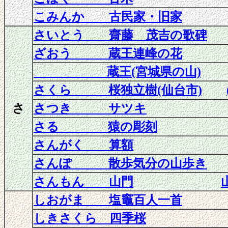
こみんか 古民家・旧家
さいとう 齋藤 茂吉の歌碑
ざおう 蔵王連峰の花
蔵王(宮城県の山)
さくら 桜独立樹(仙台市)
さ
さつき サツキ
さる 猿の彫刻
さんがく 算額
さんぽ 散歩気分の山歩き
さんもん 山門
しおがま 塩竈百人一首
しきさくら 四季桜