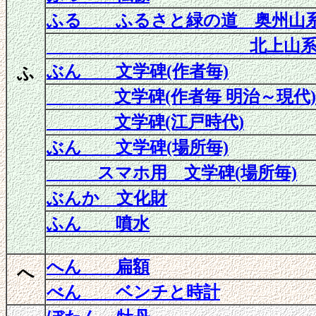
ふる ふるさと緑の道 奥州山
北上山系ル
ぶん 文学碑(作者毎)
ふ
文学碑(作者毎 明治～現代)
文学碑(江戸時代)
ぶん
文学碑
(場所毎)
スマホ用 文学碑(場所毎)
ぶんか 文化財
ふん 噴水
へん 扁額
へ
べん ベンチと時計