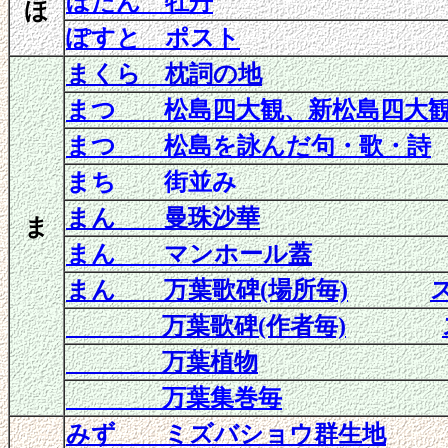
ぼたん 牡丹
ほ
ぽすと ポスト
まくら 枕詞の地
まつ 松島四大観、新松島四大観
まつ 松島を詠んだ句・歌・詩
まち 街並み
まん 曼珠沙華
ま
まん
マンホール蓋
まん 万葉歌碑(場所毎)
万葉歌碑(作者毎)
万葉植物
万葉集巻毎
みず ミズバショウ群生地