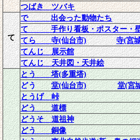
つばき ツバキ
で 出会った動物たち
て 手作り看板・ポスター・
て
てら 寺(仙台市)
寺(宮
てんじ 展示館
てんじ 天井図・天井絵
とう 塔(多重塔)
どう
堂(仙台市)
堂(宮
とうげ 峠
どう 道標
どうそ 道祖神
どう 銅像