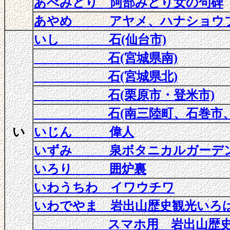
あべみどり 阿部みどり女の句碑
あやめ アヤメ、ハナショウ
いし 石(仙台市)
石(宮城県南)
石(宮城県北)
石(栗原市・登米市)
石(南三陸町、石巻市、気
い
いじん 偉人
いずみ 泉ボタニカルガーデ
いろり 囲炉裏
いわうちわ イワウチワ
いわでやま 岩出山歴史観光いろ
スマホ用 岩出山歴史観