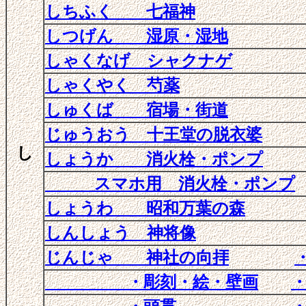
しちふく 七福神
しつげん 湿原・湿地
しゃくなげ シャクナゲ
しゃくやく 芍薬
しゅくば 宿場・街道
じゅうおう 十王堂の脱衣婆
し
しょうか 消火栓・ポンプ
スマホ用 消火栓・ポンプ
しょうわ 昭和万葉の森
しんしょう 神将像
じんじゃ
神社の向拝
・彫刻・絵・壁画