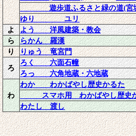
遊歩道ふるさと緑の道(宮城県
ゆり ユリ
よ
よう 洋風建築・教会
ら
らかん 羅漢
り
りゅう 竜宮門
ろく 六面石幢
ろ
ろっ 六角地蔵・六地蔵
わか わかばやし歴史かるた
わ
スマホ用 わかばやし歴史
わたし 渡し