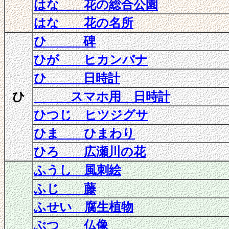
はな 花の総合公園
はな 花の名所
ひ 碑
ひが ヒカンバナ
ひ 日時計
ひ
スマホ用 日時計
ひつじ ヒツジグサ
ひま ひまわり
ひろ 広瀬川の花
ふうし 風刺絵
ふじ 藤
ふせい 腐生植物
ぶつ 仏像