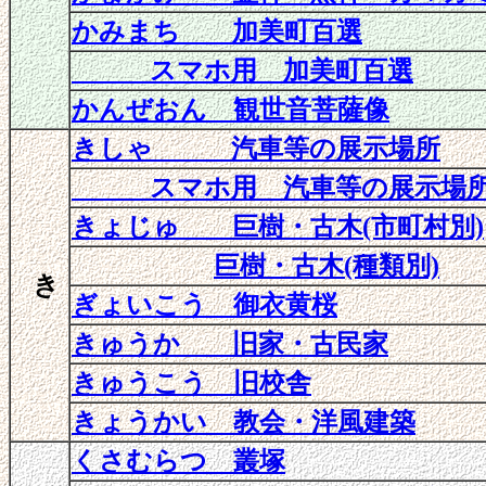
かみまち 加美町百選
スマホ用 加美町百選
かんぜおん 観世音菩薩像
きしゃ 汽車等の展示場所
スマホ用 汽車等の展示場
きょじゅ 巨樹・古木(市町村別)
巨樹・古木(種類別)
き
ぎょいこう 御衣黄桜
きゅうか 旧家・古民家
きゅうこう 旧校舎
きょうかい 教会・洋風建築
くさむらつ 叢塚