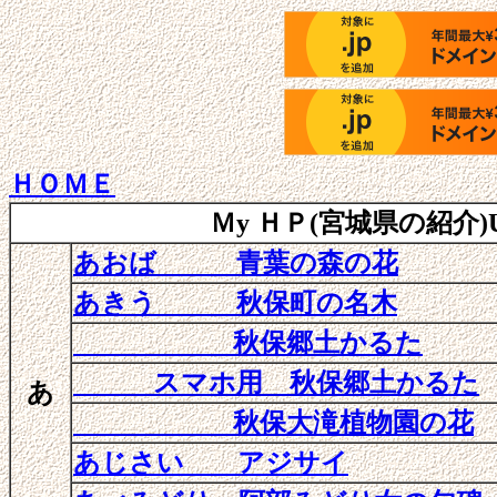
ＨＯＭＥ
Ｍy ＨＰ(宮城県の紹介)URLhtt
あおば 青葉の森の花
あきう 秋保町の名木
秋保郷土かるた
スマホ用 秋保郷土かるた
あ
秋保大滝植物園の花
あじさい アジサイ