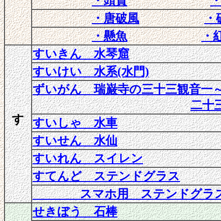
・頭貫
・唐破風
・
・懸魚
・
すいきん 水琴窟
すいけい 水系(水門)
ずいがん 瑞巌寺の三十三観音一
二十
す
すいしゃ 水車
すいせん 水仙
すいれん スイレン
すてんど ステンドグラス
スマホ用 ステンドグラ
せきぼう 石棒