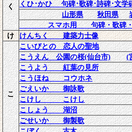
くひ･かひ 句碑･歌碑･詩碑･文学碑
く
山形県
秋田県
スマホ用
句碑・歌碑・
け
けんちく 建築力士像
こいびとの 恋人の聖地
こうえん 公園の桜(仙台市)
(
こうよう 紅葉の見所
こうほね コウホネ
ごえいか 御詠歌
こ
こけし こけし
こしょう 湖沼
ごせいか 御製歌
こぼく 古木