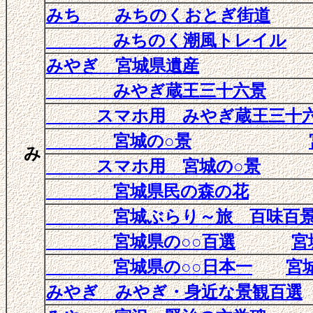
みち みちのくおとぎ街道
みちのく潮風トレイル
みやぎ 宮城県遺産
みやぎ蔵王三十六景
スマホ用 みやぎ蔵王三十
宮城の○景
み
スマホ用 宮城の○景
宮城県民の森の花
宮城ぶらり～旅 百味百
宮城県の○○百選
宮
宮城県の○○日本一
宮
みやぎ みやぎ・身近な景観百選