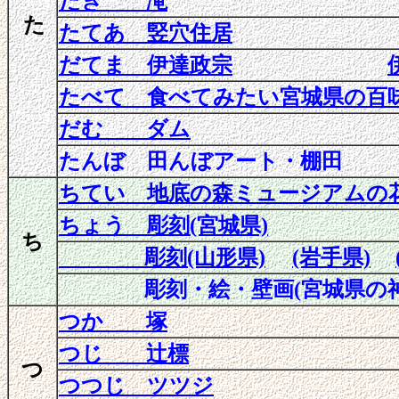
たき 滝
た
たてあ 竪穴住居
だてま 伊達政宗
たべて 食べてみたい宮城県の百
だむ ダム
たんぼ 田んぼアート・棚田
ちてい 地底の森ミュージアムの
ちょう 彫刻
(宮城県)
ち
彫刻(山形県)
(岩手県)
彫刻・絵・壁画
(宮城県の
つか 塚
つじ 辻標
つ
つつじ ツツジ