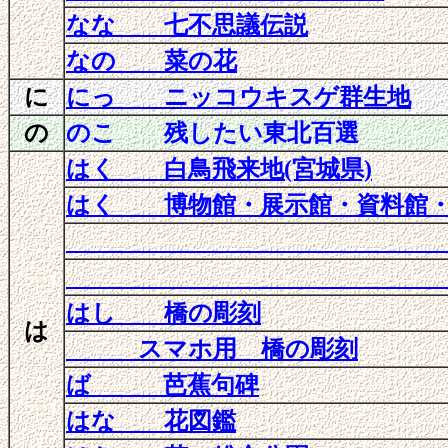
なな 七不思議伝説
なの 菜の花
に
にっ ニッコウキスゲ群生地
の
のこ 残したい東北百選
はく 白鳥飛来地(宮城県)
はく 博物館・展示館
・資料館・
(宮城
(宮城
はし 橋の彫刻
は
スマホ用 橋の彫刻
ば 芭蕉句碑
はな 花図鑑