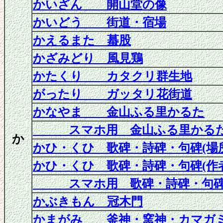
かいざん 開山堂の像
かいどう 街道
・宿場
かえるまた 蟇股
かざみどり 風見鶏
かたくり カタクリ群生地
がったり ガッタリ花街道
かなやま 金山ふる里かるた
スマホ用 金山ふる里かる
か
かひ・くひ 歌碑・詩碑
・
句碑
(場
かひ・くひ 歌碑・詩碑
・
句碑
(作
スマホ用 歌碑・詩碑
・
句
かぶきもん 冠木門
かまがみ 釜神・窯神・カマガ