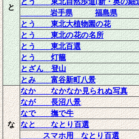
とう 東北自然歩道(新・奥の細道
と
岩手県
福島県
とう 東北大植物園の花
とう 東北の花の名所
とう 東北百選
とう 灯籠
とざん 登山
とみ 富谷新町八景
なか なかなか見られぬ写真
なが 長沼八景
なで 撫で牛
な
なと なとり百選
スマホ用 なとり百選