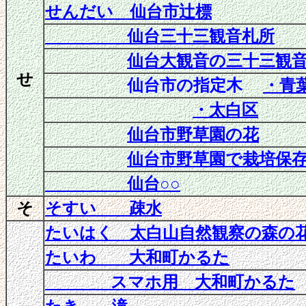
せんだい 仙台市辻標
仙台三十三観音札所
仙台大観音の三十三観
せ
仙台市の指定木
・青
・太白区
仙台市野草園の花
仙台市野草園で栽培保
仙台○○
そ
そすい 疎水
たいはく 太白山自然観察の森の
たいわ 大和町かるた
スマホ用 大和町かるた